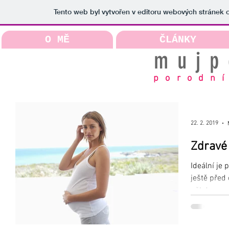
Tento web byl vytvořen v editoru webových stránek
O MĚ
ČLÁNKY
mujp
porodní
22. 2. 2019
Zdravé 
Ideální je 
ještě před
někde se pí