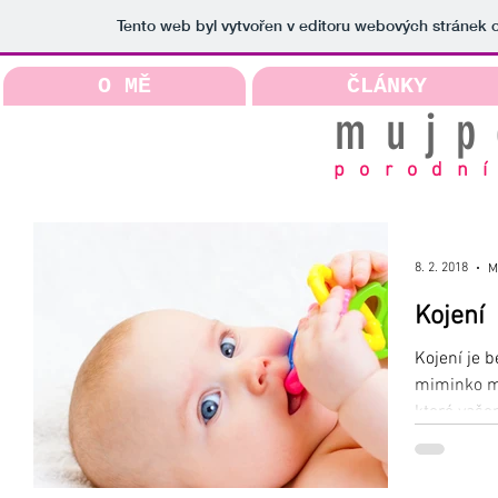
Tento web byl vytvořen v editoru webových stránek
O MĚ
ČLÁNKY
mujp
porodní
8. 2. 2018
M
Kojení
Kojení je b
miminko mů
které vaše