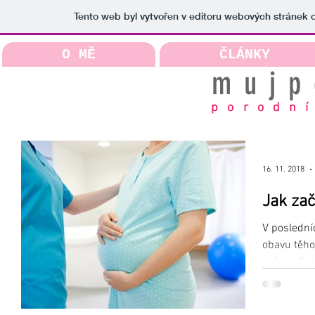
Tento web byl vytvořen v editoru webových stránek
O MĚ
ČLÁNKY
mujp
porodní
16. 11. 2018
Jak za
V poslední
obavu těho
mám odjet